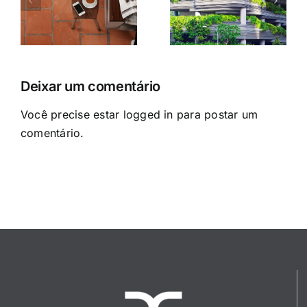
Cras suscipit
Vivamus ut
er
ante erat
magna turpis
eleifend
Deixar um comentário
Você precise estar
logged in
para postar um
comentário.