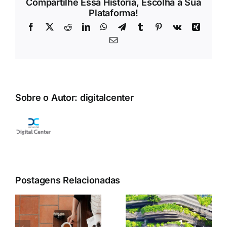
Compartilhe Essa História, Escolha a Sua
Plataforma!
Facebook
X
Reddit
LinkedIn
WhatsApp
Telegram
Tumblr
Pinterest
Vk
Xing
E-
mail
Sobre o Autor:
digitalcenter
Postagens Relacionadas