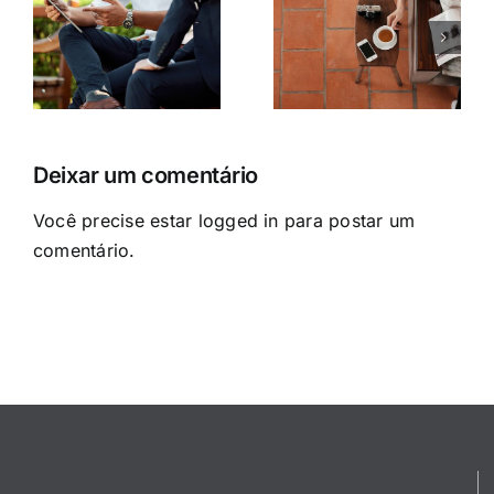
Aliquam
Cras suscipit
congue semper
ante erat
metus
eleifend
s
Deixar um comentário
Você precise estar
logged in
para postar um
comentário.