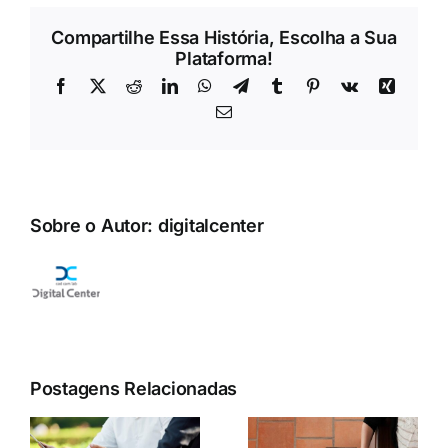
Compartilhe Essa História, Escolha a Sua
Plataforma!
Facebook
X
Reddit
LinkedIn
WhatsApp
Telegram
Tumblr
Pinterest
Vk
Xing
E-
mail
Sobre o Autor:
digitalcenter
Postagens Relacionadas